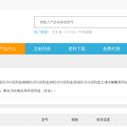
热门搜索：
生长素
CYP450
纤维素酶
产品中心
文献列表
资料下载
免费代测
鼠ELISA试剂盒
|
植物ELISA试剂盒
|
鸡ELISA试剂盒
|
其他ELISA试剂盒
|
土壤水解酶系列
）
|
氧化与抗氧化系列试剂盒（生化）
|
货号
规格
保存温度